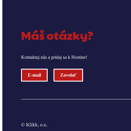
Máš otázky?
Kontaktuj nás a pridaj sa k Hostine!
E-mail
Zavolať
© Klikk, o.z.