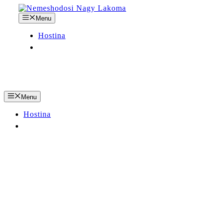
Preskočiť
na
Menu
obsah
Hostina
Menu
Hostina