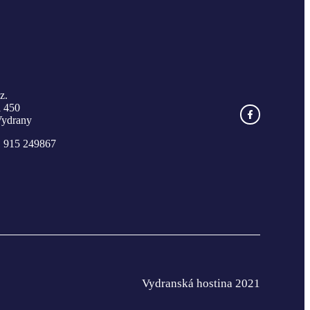
z.
á 450
Vydrany
 915 249867
Vydranská hostina 2021