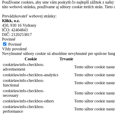
Používame cookies, aby sme vám poskytli čo najlepší zážitok z našej
túto webovú stránku, používame aj súbory cookie tretích strán. Tiet
Prevádzkovateľ webovej stránky:
Klikk, o.z.
450, 930 16 Vydrany
IČO: 42404843
DIČ: 2120253817
Povinné
Povinné
Vždy povolené
Nevyhnutné súbory cookie sú absolútne nevyhnutné pre správne fung
Cookie
Trvanie
cookielawinfo-checkbox-
Tento súbor cookie nast
advertisement
cookielawinfo-checkbox-analytics
Tento súbor cookie nast
cookielawinfo-checkbox-
Tento súbor cookie nast
functional
cookielawinfo-checkbox-
Tento súbor cookie nast
necessary
cookielawinfo-checkbox-others
Tento súbor cookie nast
cookielawinfo-checkbox-
Tento súbor cookie nast
performance