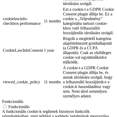
tárolására szolgál.
Ezt a cookie-t a GDPR Cookie
Consent plugin állítja be. Ez a
cookielawinfo-
cookie a „Teljesítmény”
11 months
checkbox-performance
kategóriába tartozó cookie-
khoz való felhasználói
hozzájárulás tárolására szolgál.
Rögzíti a megfelelő kategória
alapértelmezett gombállapotát
(a GDPR és a CCPA
CookieLawInfoConsent
1 year
állapotát). Csak az elsődleges
cookie-val együttműködve
működik.
A cookie-t a GDPR Cookie
Consent plugin állítja be, és
annak tárolására szolgál, hogy
viewed_cookie_policy
11 months
a felhasználó hozzájárult-e a
cookie-k használatához vagy
sem. Nem tárol semmilyen
személyes adatot.
Funkcionális
Funkcionális
A funkcionális cookie-k segítenek bizonyos funkciók
végrehajtásában, mint például a webhely tartalmának megosztása