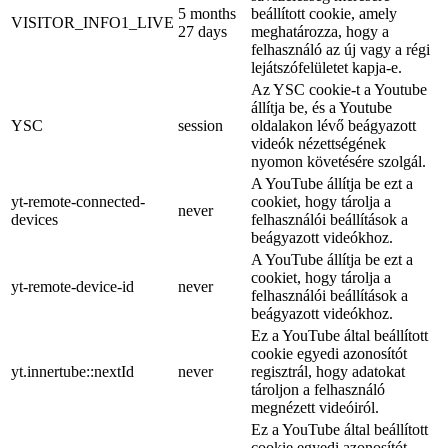
5 months
beállított cookie, amely
VISITOR_INFO1_LIVE
27 days
meghatározza, hogy a
felhasználó az új vagy a régi
lejátszófelületet kapja-e.
Az YSC cookie-t a Youtube
állítja be, és a Youtube
YSC
session
oldalakon lévő beágyazott
videók nézettségének
nyomon követésére szolgál.
A YouTube állítja be ezt a
yt-remote-connected-
cookiet, hogy tárolja a
never
devices
felhasználói beállítások a
beágyazott videókhoz.
A YouTube állítja be ezt a
cookiet, hogy tárolja a
yt-remote-device-id
never
felhasználói beállítások a
beágyazott videókhoz.
Ez a YouTube által beállított
cookie egyedi azonosítót
yt.innertube::nextId
never
regisztrál, hogy adatokat
tároljon a felhasználó
megnézett videóiról.
Ez a YouTube által beállított
cookie egyedi azonosítót