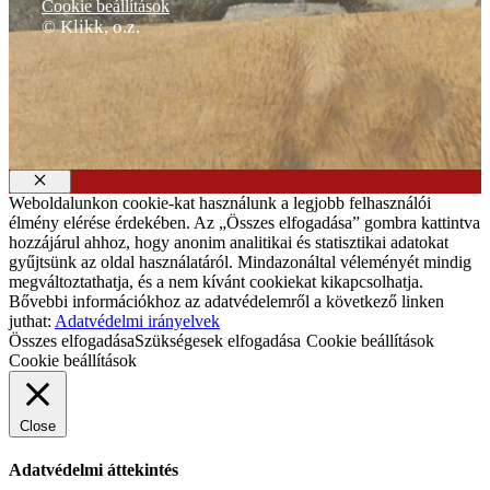
Cookie beállítások
© Klikk, o.z.
Bezár
Weboldalunkon cookie-kat használunk a legjobb felhasználói
élmény elérése érdekében. Az „Összes elfogadása” gombra kattintva
hozzájárul ahhoz, hogy anonim analitikai és statisztikai adatokat
gyűjtsünk az oldal használatáról. Mindazonáltal véleményét mindig
megváltoztathatja, és a nem kívánt cookiekat kikapcsolhatja.
Bővebbi információkhoz az adatvédelemről a következő linken
juthat:
Adatvédelmi irányelvek
Összes elfogadása
Szükségesek elfogadása
Cookie beállítások
Cookie beállítások
Close
Adatvédelmi áttekintés