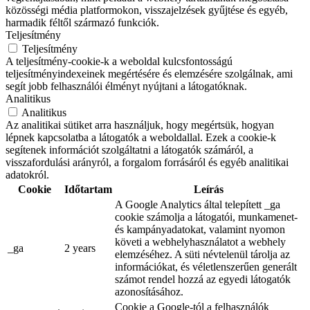
közösségi média platformokon, visszajelzések gyűjtése és egyéb,
harmadik féltől származó funkciók.
Teljesítmény
Teljesítmény
A teljesítmény-cookie-k a weboldal kulcsfontosságú
teljesítményindexeinek megértésére és elemzésére szolgálnak, ami
segít jobb felhasználói élményt nyújtani a látogatóknak.
Analitikus
Analitikus
Az analitikai sütiket arra használjuk, hogy megértsük, hogyan
lépnek kapcsolatba a látogatók a weboldallal. Ezek a cookie-k
segítenek információt szolgáltatni a látogatók számáról, a
visszafordulási arányról, a forgalom forrásáról és egyéb analitikai
adatokról.
Cookie
Időtartam
Leírás
A Google Analytics által telepített _ga
cookie számolja a látogatói, munkamenet-
és kampányadatokat, valamint nyomon
követi a webhelyhasználatot a webhely
_ga
2 years
elemzéséhez. A süti névtelenül tárolja az
információkat, és véletlenszerűen generált
számot rendel hozzá az egyedi látogatók
azonosításához.
Cookie a Google-tól a felhasználók