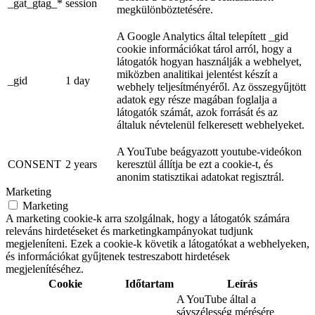
_gat_gtag_*
session
megkülönböztetésére.
A Google Analytics által telepített _gid
cookie információkat tárol arról, hogy a
látogatók hogyan használják a webhelyet,
miközben analitikai jelentést készít a
_gid
1 day
webhely teljesítményéről. Az összegyűjtött
adatok egy része magában foglalja a
látogatók számát, azok forrását és az
általuk névtelenül felkeresett webhelyeket.
A YouTube beágyazott youtube-videókon
CONSENT
2 years
keresztül állítja be ezt a cookie-t, és
anonim statisztikai adatokat regisztrál.
Marketing
Marketing
A marketing cookie-k arra szolgálnak, hogy a látogatók számára
releváns hirdetéseket és marketingkampányokat tudjunk
megjeleníteni. Ezek a cookie-k követik a látogatókat a webhelyeken,
és információkat gyűjtenek testreszabott hirdetések
megjelenítéséhez.
Cookie
Időtartam
Leírás
A YouTube által a
sávszélesség mérésére