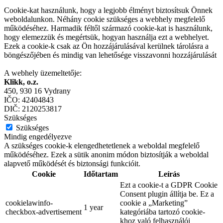
Cookie-kat használunk, hogy a legjobb élményt biztosítsuk Önnek
weboldalunkon. Néhány cookie szükséges a webhely megfelelő
működéséhez. Harmadik féltől származó cookie-kat is használunk,
hogy elemezzük és megértsük, hogyan használja ezt a webhelyet.
Ezek a cookie-k csak az Ön hozzájárulásával kerülnek tárolásra a
böngészőjében és mindig van lehetősége visszavonni hozzájárulását
A webhely üzemeltetője:
Klikk, o.z.
450, 930 16 Vydrany
IČO: 42404843
DIČ: 2120253817
Szükséges
Szükséges
Mindig engedélyezve
A szükséges cookie-k elengedhetetlenek a weboldal megfelelő
működéséhez. Ezek a sütik anonim módon biztosítják a weboldal
alapvető működését és biztonsági funkcióit.
Cookie
Időtartam
Leírás
Ezt a cookie-t a GDPR Cookie
Consent plugin állítja be. Ez a
cookielawinfo-
cookie a „Marketing”
1 year
checkbox-advertisement
kategóriába tartozó cookie-
khoz való felhasználói