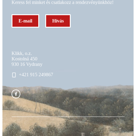
Keress fel minket és csatlakozz a rendezvényünkhöz!
E-mail
Hívás
Klikk, o.z.
Kostolná 450
930 16 Vydrany
+421 915 249867